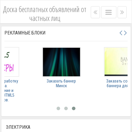
Доска бесплатных объявлений от
Right
Main
Lef
частных лиц
menu
menu
me
bar
bar
РЕКЛАМНЫЕ БЛОКИ
Заказать баннер
Заказать создание
Минск
баннера для сайта
ЭЛЕКТРИКА