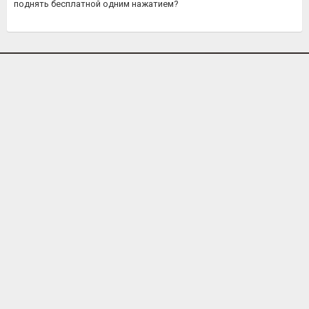
поднять бесплатной одним нажатием?
')
ОБЪЯВЛЕНИЙ
279
РУБРИК
242
РЕГИОНА
МАГАЗИНОВ