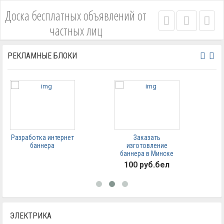
Доска бесплатных объявлений от
Right
Main
Left
частных лиц
menu
menu
me
bar
bar
РЕКЛАМНЫЕ БЛОКИ
Разработка интернет
Заказать
З
баннера
изготовление
баннера в Минске
100 руб.бел
ЭЛЕКТРИКА