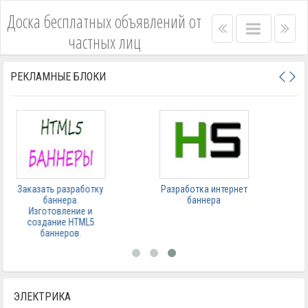
Доска бесплатных объявлений от
Right
Main
Lef
частных лиц
menu
menu
me
bar
bar
РЕКЛАМНЫЕ БЛОКИ
Заказать разработку
Разработка интернет
баннера.
баннера
Изготовление и
создание HTML5
баннеров.
ЭЛЕКТРИКА