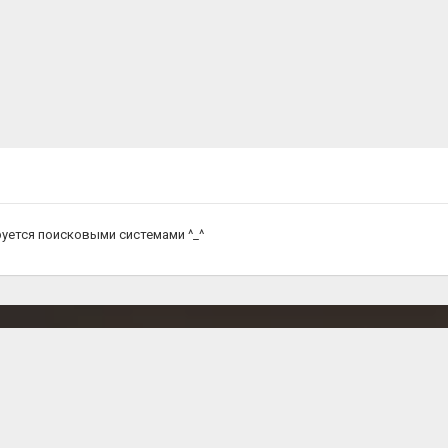
уется поисковыми системами ^_^
279
242
РУБРИК
РЕГИОНА