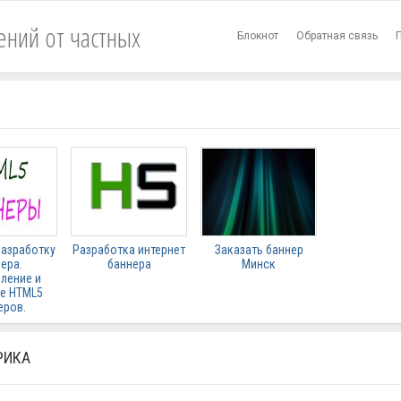
ений от частных
Блокнот
Обратная связь
разработку
Разработка интернет
Заказать баннер
ера.
баннера
Минск
ление и
е HTML5
еров.
РИКА