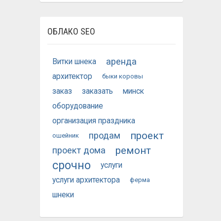
ОБЛАКО SEO
аренда
Витки шнека
архитектор
быки коровы
заказ
заказать
минск
оборудование
организация праздника
проект
продам
ошейник
ремонт
проект дома
срочно
услуги
услуги архитектора
ферма
шнеки